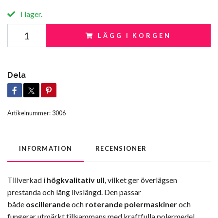
I lager.
LÄGG I KORGEN
Dela
Artikelnummer:
3006
INFORMATION
RECENSIONER
Tillverkad i
högkvalitativ ull
, vilket ger överlägsen
prestanda och lång livslängd. Den passar
både
oscillerande
och
roterande polermaskiner
och
fungerar utmärkt tillsammans med kraftfulla polermedel,