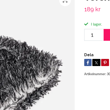
189 kr
I lager.
Dela
Artikelnummer:
3