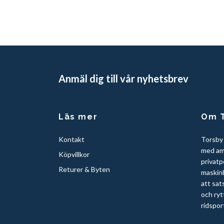
Anmäl dig till vår nyhetsbrev
Läs mer
Om T
Kontakt
Torsby
med am
Köpvillkor
privatp
Returer & Byten
maskinb
att sat
och ryt
ridspor