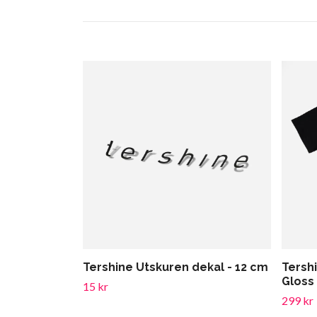
Tershine Utskuren dekal - 12 cm
Tershi
Gloss
15 kr
299 kr