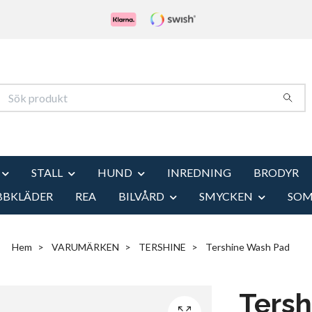
STALL
HUND
INREDNING
BRODYR
BBKLÄDER
REA
BILVÅRD
SMYCKEN
SO
Hem
VARUMÄRKEN
TERSHINE
Tershine Wash Pad
Ters