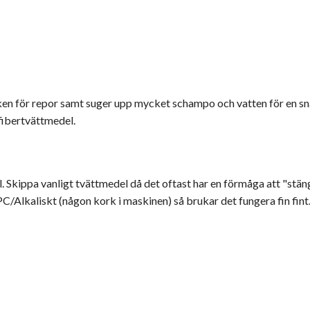
ken för repor samt suger upp mycket schampo och vatten för en sna
fibertvättmedel.
l.
Skippa vanligt tvättmedel då det oftast har en förmåga att "stän
/Alkaliskt (någon kork i maskinen) så brukar det fungera fin fint