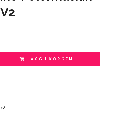
 V2
LÄGG I KORGEN
170