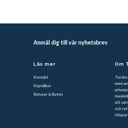
Anmäl dig till vår nyhetsbrev
Läs mer
Om T
Kontakt
Torsby
med am
Köpvillkor
privatp
Returer & Byten
maskinb
att sat
och ryt
ridspor