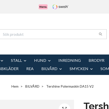
STALL
HUND
INREDNING
BRODYR
BBKLÄDER
REA
BILVÅRD
SMYCKEN
SO
Hem
BILVÅRD
Tershine Polermaskin DA15 V2
Tersh