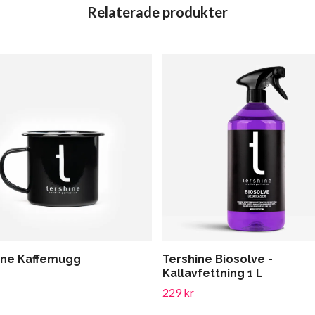
ine Kaffemugg
Tershine Biosolve -
Kallavfettning 1 L
229 kr