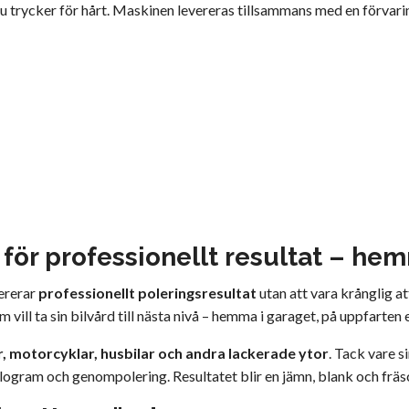
du trycker för hårt. Maskinen levereras tillsammans med en förvar
 för professionellt resultat – he
ererar
professionellt poleringsresultat
utan att vara krånglig a
ill ta sin bilvård till nästa nivå – hemma i garaget, på uppfarten el
ar, motorcyklar, husbilar och andra lackerade ytor
. Tack vare s
ologram och genompolering. Resultatet blir en jämn, blank och fräsc