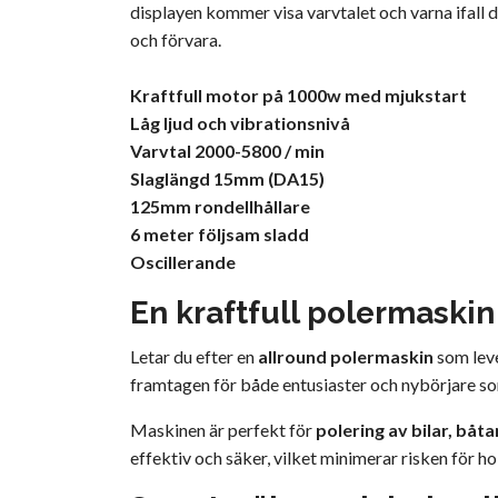
displayen kommer visa varvtalet och varna ifall 
och förvara.
Kraftfull motor på 1000w med mjukstart
Låg ljud och vibrationsnivå
Varvtal 2000-5800 / min
Slaglängd 15mm (DA15)
125mm rondellhållare
6 meter följsam sladd
Oscillerande
En kraftfull polermaskin
Letar du efter en
allround polermaskin
som lev
framtagen för både entusiaster och nybörjare som v
Maskinen är perfekt för
polering av bilar, båt
effektiv och säker, vilket minimerar risken för h