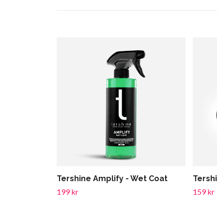
Tershine Amplify - Wet Coat
Tersh
199 kr
159 kr