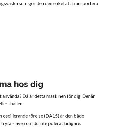
ingsväska som gör den den enkel att transportera
mma hos dig
tt använda? Då är detta maskinen för dig. Denär
ler i hallen.
in oscillerande rörelse (DA15) är den både
h yta – även om du inte polerat tidigare.