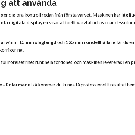
ig att använda
ger dig bra kontroll redan från första varvet. Maskinen har
låg lj
marta
digitala displayen
visar aktuellt varvtal och varnar dessutom
varv/min
,
15 mm slaglängd
och
125 mm rondellhållare
får du en
korrigering.
 full rörelsefrihet runt hela fordonet, och maskinen levereras i en
p
e - Polermedel
så kommer du kunna få professionellt resultat h