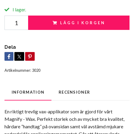
I lager.
LÄGG I KORGEN
Dela
Artikelnummer:
3020
INFORMATION
RECENSIONER
En riktigt trevlig vax-applikator som är gjord för vårt
Magnify - Wax. Perfekt storlek och av mycket bra kvalitet,
hårdare ”handtag” på ovansidan samt väl avstämd mjukare
nederdel för appliceringsmomentet. Går att återanvända,