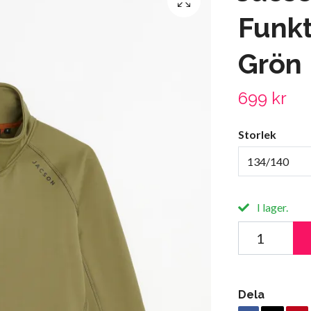
Funkt
Grön
699 kr
Storlek
134/140
I lager.
Dela