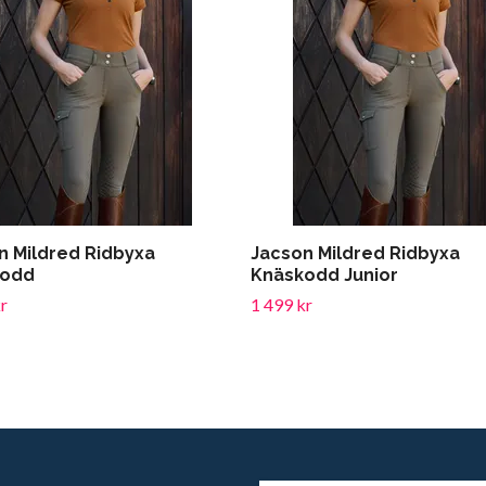
n Mildred Ridbyxa
Jacson Mildred Ridbyxa
kodd
Knäskodd Junior
r
1 499 kr