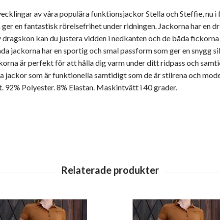
vecklingar av våra populära funktionsjackor Stella och Steffie, nu i
m ger en fantastisk rörelsefrihet under ridningen. Jackorna har en d
 dragskon kan du justera vidden i nedkanten och de båda fickorna
da jackorna har en sportig och smal passform som ger en snygg si
ackorna är perfekt för att hålla dig varm under ditt ridpass och samtidi
ssa jackor som är funktionella samtidigt som de är stilrena och m
t. 92% Polyester. 8% Elastan. Maskintvätt i 40 grader.