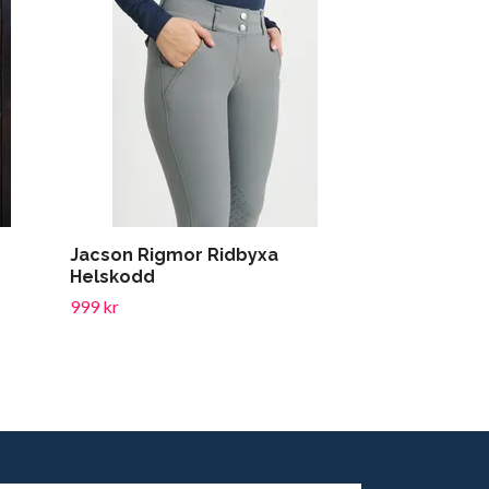
Jacson Rigmor Ridbyxa
Jacson Gra
Helskodd
599 kr
999 kr