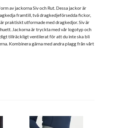
 form av jackorna Siv och Rut. Dessa jackor är
ragkedja framtill, två dragkedjeförsedda fickor,
 är praktiskt utformade med dragkedjor. Siv är
lhuett. Jackorna är tryckta med vår logotyp och
gt tillräckligt ventilerat för att du inte ska bli
oderna. Kombinera gärna med andra plagg från vårt