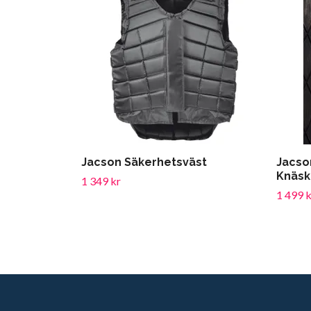
Jacson Säkerhetsväst
Jacso
Knäs
1 349 kr
1 499 k