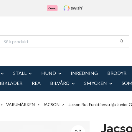
STALL
HUND
INREDNING
BRODYR
BBKLÄDER
REA
BILVÅRD
SMYCKEN
SO
VARUMÄRKEN
JACSON
Jacson Rut Funktionströja Junior 
Jacso