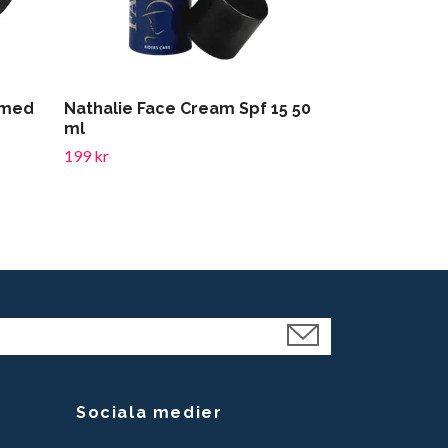
 med
Nathalie Face Cream Spf 15 50
HS Hjälmliner
ml
179 kr
199 kr
Sociala medier