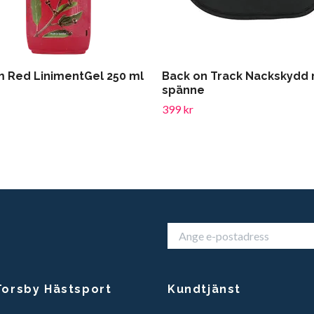
m Red LinimentGel 250 ml
Back on Track Nackskydd
spänne
399 kr
orsby Hästsport
Kundtjänst