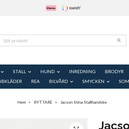
STALL
HUND
INREDNING
BRODYR
BBKLÄDER
REA
BILVÅRD
SMYCKEN
SO
Hem
RYTTARE
Jacson Stina Stallhandske
Jacso