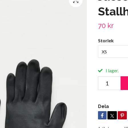
Stall
70 kr
Storlek
XS
I lager.
Dela