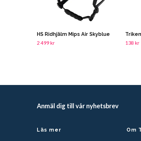
HS Ridhjälm Mips Air Skyblue
Trike
2 499 kr
138 kr
Anmäl dig till vår nyhetsbrev
Läs mer
Om T