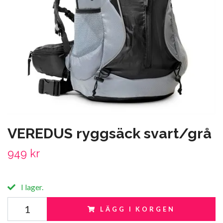
VEREDUS ryggsäck svart/grå
949 kr
I lager.
LÄGG I KORGEN