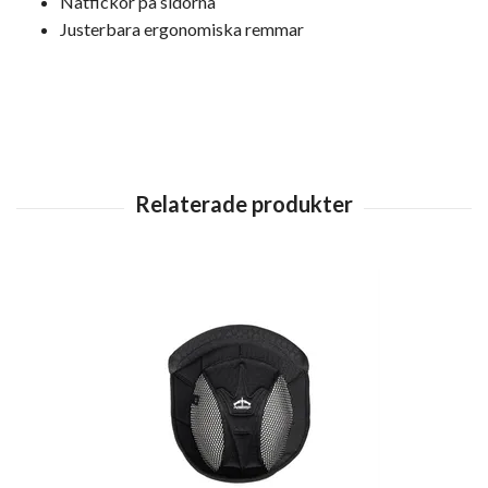
Nätfickor på sidorna
Justerbara ergonomiska remmar