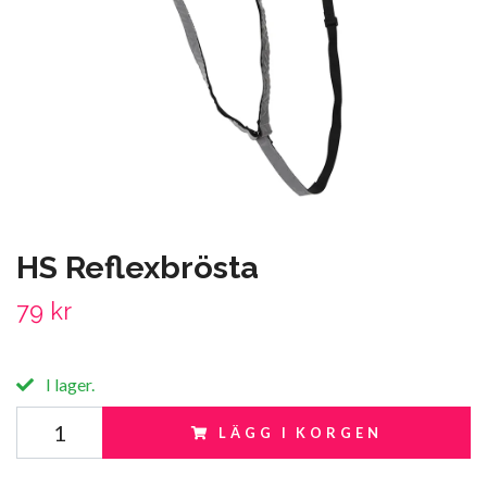
HS Reflexbrösta
79 kr
I lager.
LÄGG I KORGEN