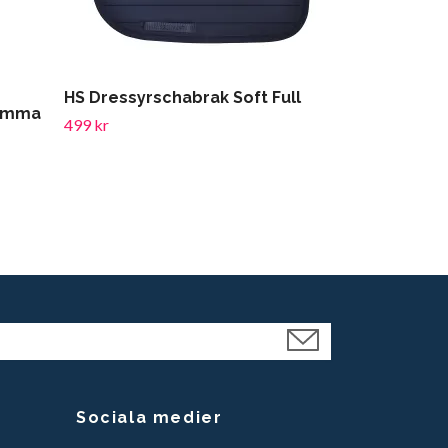
565 kr
HS Dressyrschabrak Soft Full
rimma
499 kr
Sociala medier