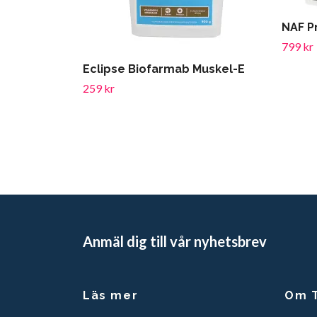
NAF Pr
799 kr
Eclipse Biofarmab Muskel-E
259 kr
Anmäl dig till vår nyhetsbrev
Läs mer
Om T