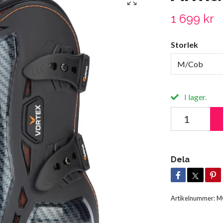
1 699 kr
Storlek
M/Cob
I lager.
Dela
Artikelnummer:
M