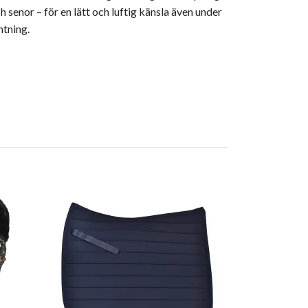
 senor – för en lätt och luftig känsla även under
mtning.
Shires 3-del
Gagbett med