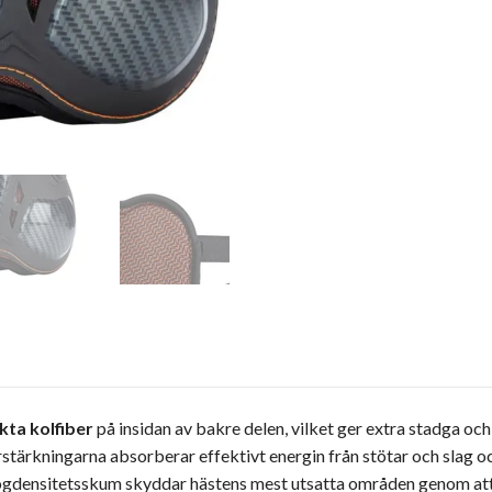
kta kolfiber
på insidan av bakre delen, vilket ger extra stadga o
stärkningarna absorberar effektivt energin från stötar och slag o
ögdensitetsskum skyddar hästens mest utsatta områden genom att