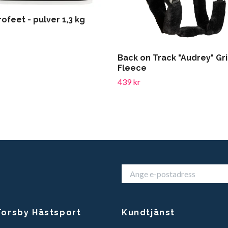
ofeet - pulver 1,3 kg
Back on Track "Audrey" G
Fleece
439 kr
orsby Hästsport
Kundtjänst