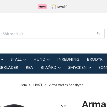
STALL
HUND
INREDNING
BRODYR
BBKLÄDER
REA
BILVÅRD
SMYCKEN
SO
Hem
HÄST
Arma Vortex Senskydd
Arma