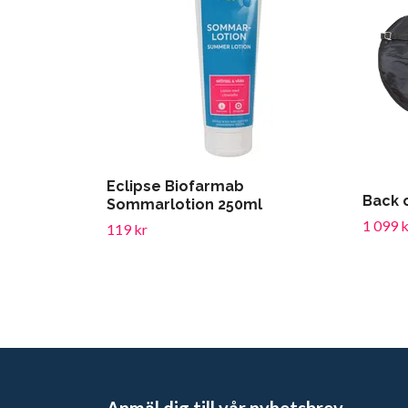
Eclipse Biofarmab
Back 
Sommarlotion 250ml
1 099 k
119 kr