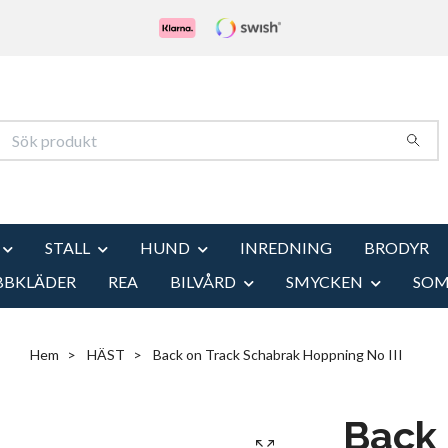
STALL
HUND
INREDNING
BRODYR
BBKLÄDER
REA
BILVÅRD
SMYCKEN
SO
Hem
HÄST
Back on Track Schabrak Hoppning No III
Back 