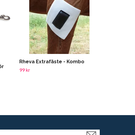
Rheva Extrafäste - Kombo
HS Ryktskrap
ör
99 kr
49 kr