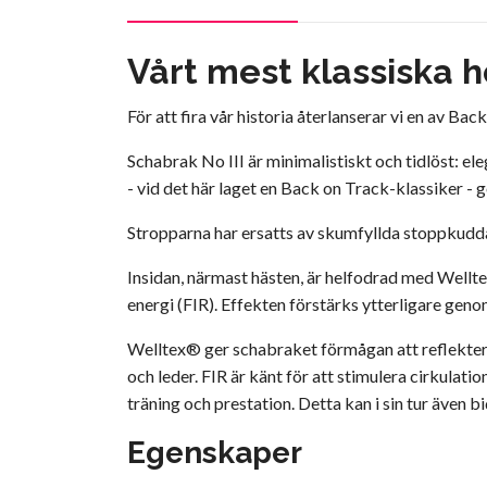
Vårt mest klassiska 
För att fira vår historia återlanserar vi en av B
Schabrak No III är minimalistiskt och tidlöst: e
- vid det här laget en Back on Track-klassiker - 
Stropparna har ersatts av skumfyllda stoppkuddar
Insidan, närmast hästen, är helfodrad med Wellte
energi (FIR). Effekten förstärks ytterligare geno
Welltex® ger schabraket förmågan att reflektera
och leder. FIR är känt för att stimulera cirkula
träning och prestation. Detta kan i sin tur även b
Egenskaper