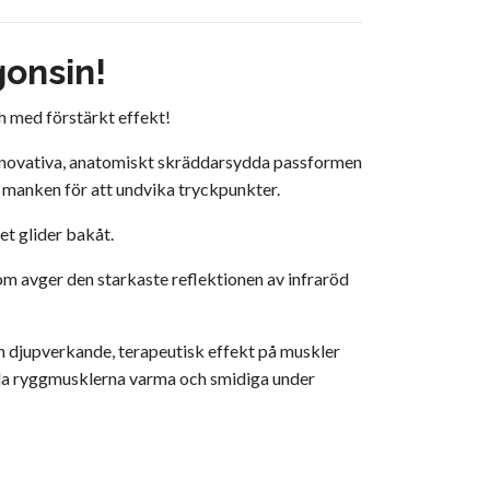
gonsin!
ch med förstärkt effekt!
n innovativa, anatomiskt skräddarsydda passformen
er manken för att undvika tryckpunkter.
et glider bakåt.
om avger den starkaste reflektionen av infraröd
en djupverkande, terapeutisk effekt på muskler
hålla ryggmusklerna varma och smidiga under