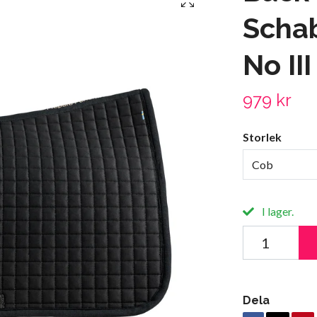
Scha
No III
979 kr
Storlek
Cob
I lager.
Dela