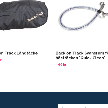
on Track Ländtäcke
Back on Track Svansrem f
hästtäcken "Quick Clean"
r
149 kr