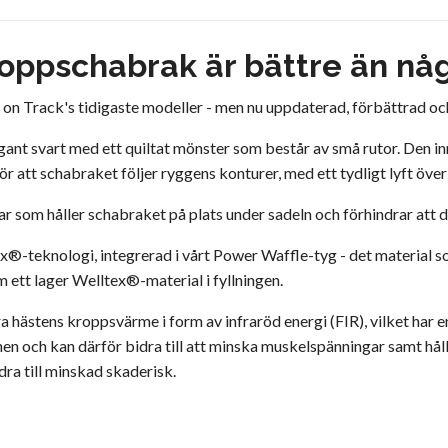
hoppschabrak är bättre än nå
ack on Track's tidigaste modeller - men nu uppdaterad, förbättrad o
legant svart med ett quiltat mönster som består av små rutor. De
gör att schabraket följer ryggens konturer, med ett tydligt lyft öv
 som håller schabraket på plats under sadeln och förhindrar att d
x®-teknologi, integrerad i vårt Power Waffle-tyg - det material s
m ett lager Welltex®-material i fyllningen.
 hästens kroppsvärme i form av infraröd energi (FIR), vilket har 
tionen och kan därför bidra till att minska muskelspänningar samt 
idra till minskad skaderisk.