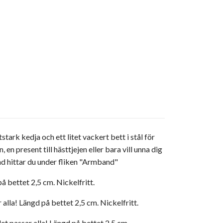
tark kedja och ett litet vackert bett i stål för
en present till hästtjejen eller bara vill unna dig
nd hittar du under fliken "Armband"
på bettet 2,5 cm. Nickelfritt.
 alla! Längd på bettet 2,5 cm. Nickelfritt.
det passar alla! Längd på bettet 2,5 cm.