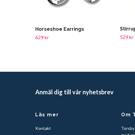
Stirru
Horseshoe Earrings
529 kr
629 kr
Anmäl dig till vår nyhetsbrev
Läs mer
Om T
Kontakt
Torsby
med am