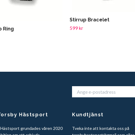
Stirrup Bracelet
599 kr
p Ring
orsby Hästsport
Kundtjänst
 Hästsport grundades våren 2020
Tveka inte att kontakta oss på
bition om att erbjuda
torsbyhastsport@gmail.com
eller