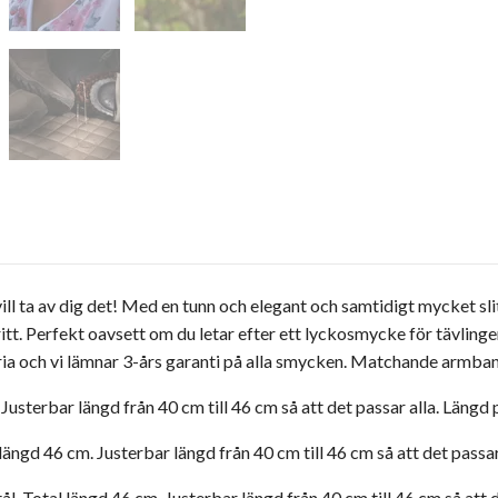
l ta av dig det! Med en tunn och elegant och samtidigt mycket slits
itt. Perfekt oavsett om du letar efter ett lyckosmycke för tävlingen, 
fria och vi lämnar 3-års garanti på alla smycken. Matchande armba
. Justerbar längd från 40 cm till 46 cm så att det passar alla. Längd 
 längd 46 cm. Justerbar längd från 40 cm till 46 cm så att det passar
ål. Total längd 46 cm. Justerbar längd från 40 cm till 46 cm så att 