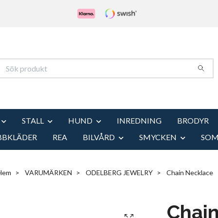
STALL
HUND
INREDNING
BRODYR
BBKLÄDER
REA
BILVÅRD
SMYCKEN
SO
Hem
VARUMÄRKEN
ODELBERG JEWELRY
Chain Necklace
Chai