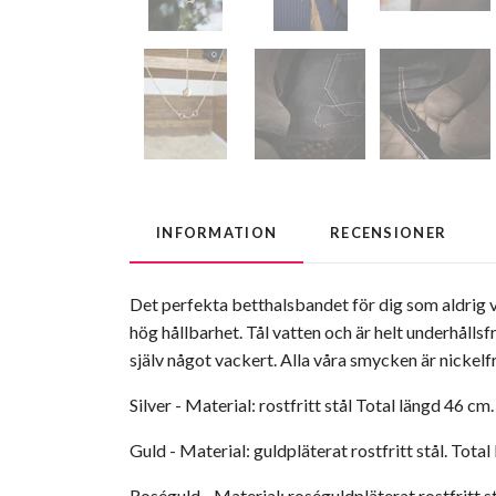
INFORMATION
RECENSIONER
Det perfekta betthalsbandet för dig som aldrig vil
hög hållbarhet. Tål vatten och är helt underhållsfr
själv något vackert. Alla våra smycken är nickel
Silver - Material: rostfritt stål Total längd 46 cm
Guld - Material: guldpläterat rostfritt stål. Total
Roséguld - Material: roséguldpläterat rostfritt st