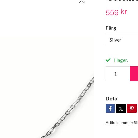
559 kr
Färg
Silver
I lager.
Dela
Artikelnummer:
Si