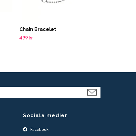
Chain Bracelet
Small Horse
499 kr
529 kr
Sociala medier
Facebook