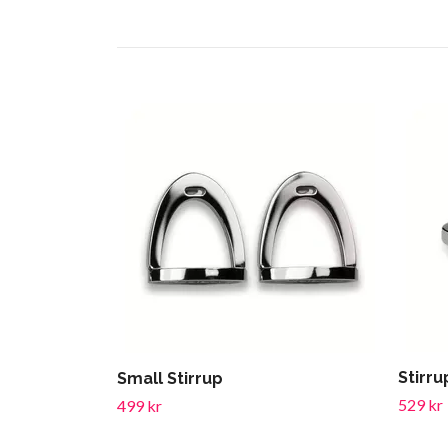
Stirru
Small Stirrup
529 kr
499 kr