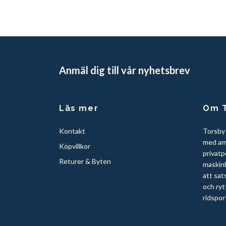
Anmäl dig till vår nyhetsbrev
Läs mer
Om T
Kontakt
Torsby
med am
Köpvillkor
privatp
Returer & Byten
maskinb
att sat
och ryt
ridspor