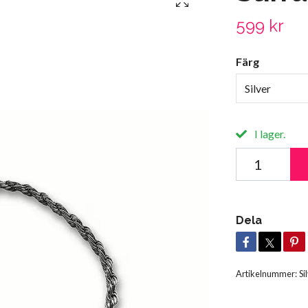
599 kr
Färg
Silver
I lager.
Dela
Artikelnummer:
Si