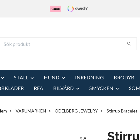
STALL
HUND
INREDNING
BRODYR
BBKLÄDER
REA
BILVÅRD
SMYCKEN
SO
Hem
VARUMÄRKEN
ODELBERG JEWELRY
Stirrup Bracelet
Stirr