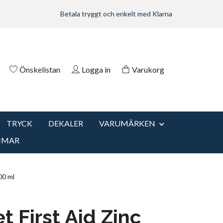
Betala tryggt och enkelt med Klarna
Önskelistan
Logga in
Varukorg
TRYCK
DEKALER
VARUMÄRKEN
MMAR
00 ml
t First Aid Zinc