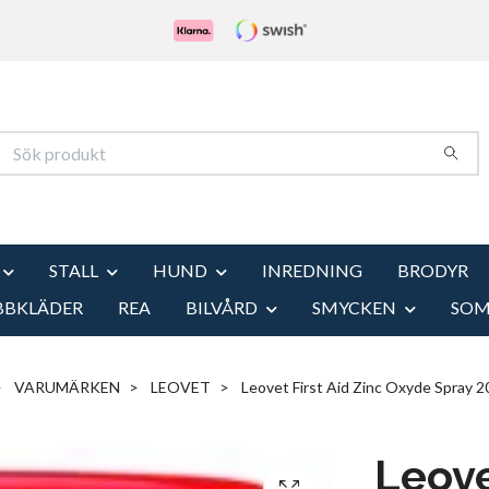
STALL
HUND
INREDNING
BRODYR
BBKLÄDER
REA
BILVÅRD
SMYCKEN
SO
VARUMÄRKEN
LEOVET
Leovet First Aid Zinc Oxyde Spray 2
Leove