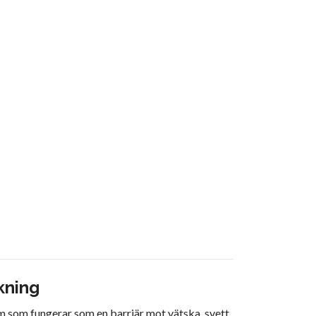
kning
m som fungerar som en barriär mot vätska, svett,