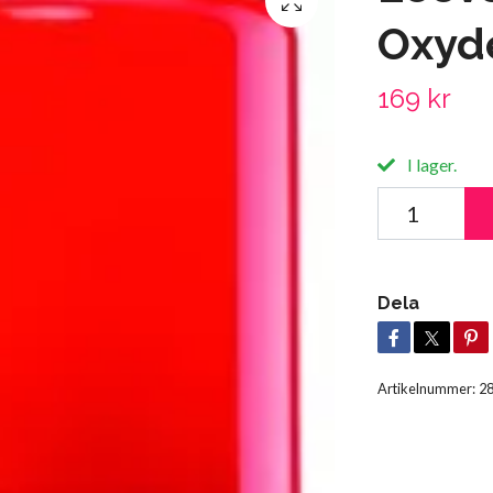
Oxyd
169 kr
I lager.
Dela
Artikelnummer:
2