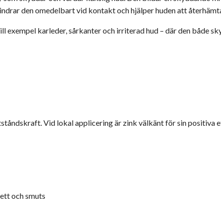
lindrar den omedelbart vid kontakt och hjälper huden att återhämta 
ill exempel karleder, sårkanter och irriterad hud – där den både sk
tåndskraft. Vid lokal applicering är zink välkänt för sin positiva 
vett och smuts