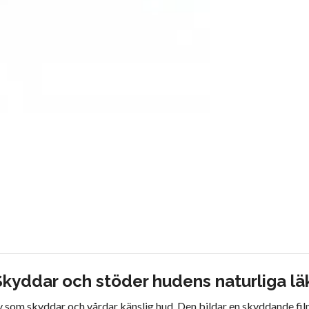
 Skyddar och stöder hudens naturliga lä
ay som skyddar och vårdar känslig hud. Den bildar en skyddande fil