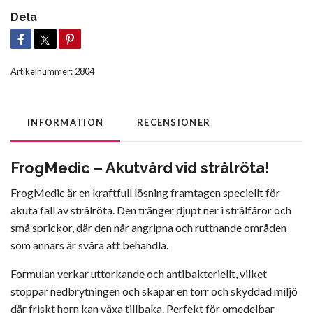
Dela
Artikelnummer:
2804
INFORMATION
RECENSIONER
FrogMedic – Akutvård vid strålröta!
FrogMedic är en kraftfull lösning framtagen speciellt för
akuta fall av strålröta. Den tränger djupt ner i strålfåror och
små sprickor, där den når angripna och ruttnande områden
som annars är svåra att behandla.
Formulan verkar uttorkande och antibakteriellt, vilket
stoppar nedbrytningen och skapar en torr och skyddad miljö
där friskt horn kan växa tillbaka. Perfekt för omedelbar