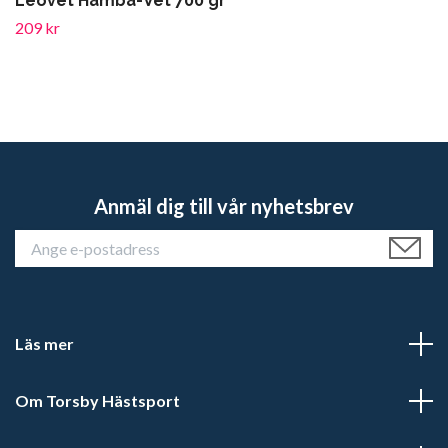
Leovet Hamba-Vet 700 gr
209 kr
Anmäl dig till vår nyhetsbrev
Läs mer
Om Torsby Hästsport