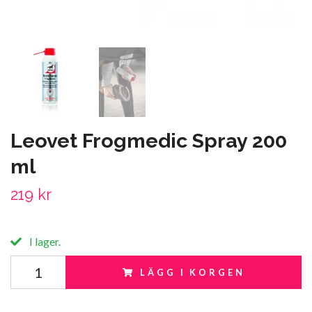
Leovet Frogmedic Spray 200
ml
219 kr
I lager.
LÄGG I KORGEN