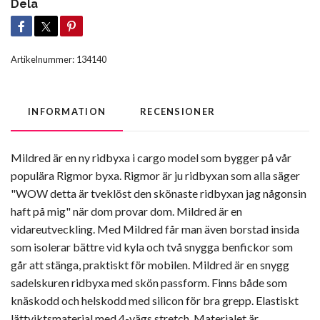
Dela
Artikelnummer:
134140
INFORMATION
RECENSIONER
Mildred är en ny ridbyxa i cargo model som bygger på vår
populära Rigmor byxa. Rigmor är ju ridbyxan som alla säger
"WOW detta är tveklöst den skönaste ridbyxan jag någonsin
haft på mig" när dom provar dom. Mildred är en
vidareutveckling. Med Mildred får man även borstad insida
som isolerar bättre vid kyla och två snygga benfickor som
går att stänga, praktiskt för mobilen. Mildred är en snygg
sadelskuren ridbyxa med skön passform. Finns både som
knäskodd och helskodd med silicon för bra grepp. Elastiskt
lättviktsmaterial med 4-vägs stretch. Materialet är