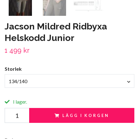
Jacson Mildred Ridbyxa
Helskodd Junior
1 499 kr
Storlek
134/140
I lager.
LÄGG I KORGEN