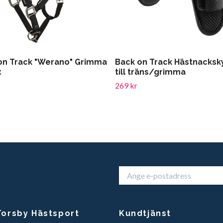
on Track "Werano" Grimma
Back on Track Hästnacksk
x
till träns/grimma
269 kr
orsby Hästsport
Kundtjänst