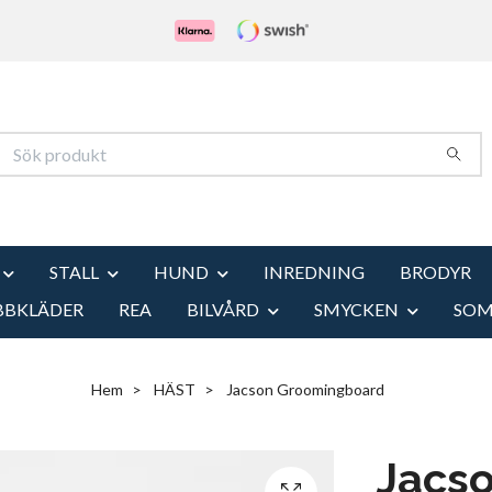
STALL
HUND
INREDNING
BRODYR
BBKLÄDER
REA
BILVÅRD
SMYCKEN
SO
Hem
HÄST
Jacson Groomingboard
Jacs