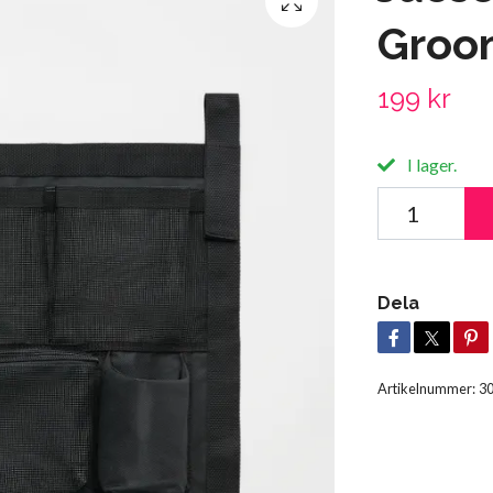
Groo
199 kr
I lager.
Dela
Artikelnummer:
3