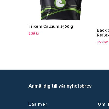
Trikem Calcium 1500 g
Back 
138 kr
Refle
399 kr
Anmäl dig till vår nyhetsbrev
Läs mer
Om T