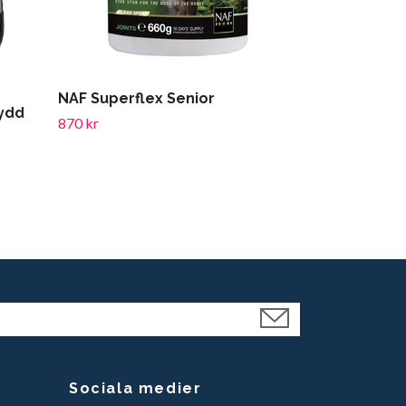
Ezi-Groom H
23 kr
NAF Superflex Senior
ydd
870 kr
Sociala medier