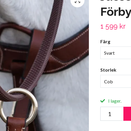
Förby
1 599 kr
Färg
Svart
Storlek
Cob
I lager.