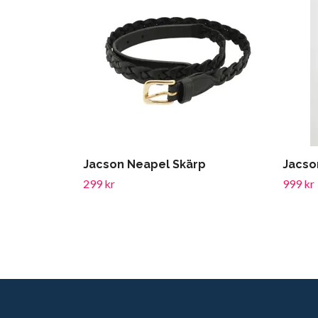
Jacson Neapel Skärp
Jacso
299 kr
999 kr