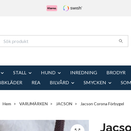
STALL
HUND
INREDNING
BRODYR
BBKLÄDER
REA
BILVÅRD
SMYCKEN
SO
Hem
VARUMÄRKEN
JACSON
Jacson Corona Förbygel
Jacs