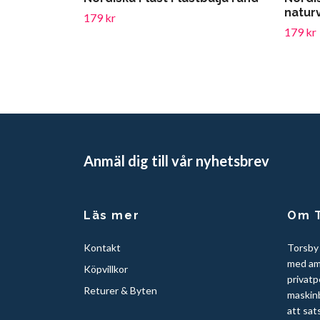
naturv
179 kr
179 kr
Anmäl dig till vår nyhetsbrev
Läs mer
Om T
Kontakt
Torsby
med am
Köpvillkor
privatp
Returer & Byten
maskinb
att sat