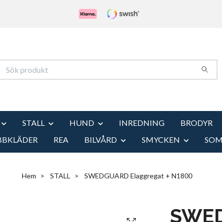
STALL
HUND
INREDNING
BRODYR
BBKLÄDER
REA
BILVÅRD
SMYCKEN
SO
Hem
STALL
SWEDGUARD Elaggregat + N1800
SWE