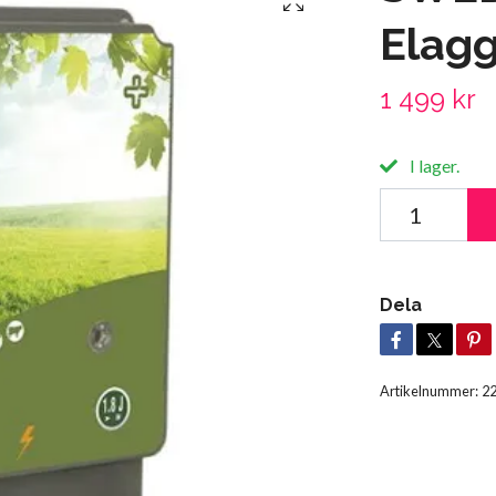
Elagg
1 499 kr
I lager.
Dela
Artikelnummer:
2