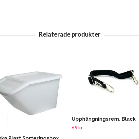
Upphängningsrem, Black
69 kr
ska Plast Sorteringsbox