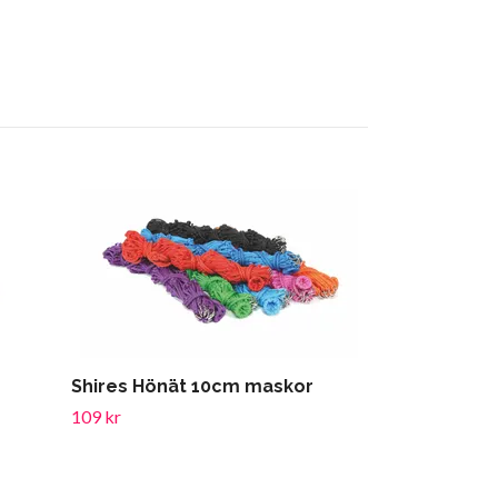
Shires Hönät 10cm maskor
109 kr
NAF höpåse