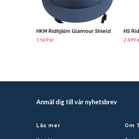
HKM Ridhjälm Glamour Shield
HS Rid
1 569 kr
2 499 k
Anmäl dig till vår nyhetsbrev
Läs mer
Om T