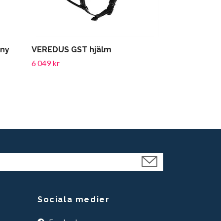
iny
VEREDUS GST hjälm
HKM Tävling
6 049 kr
419 kr
Sociala medier