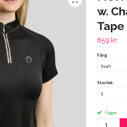
w. C
Tape 
659 kr
Färg
Svart
Storlek
S
I lager.