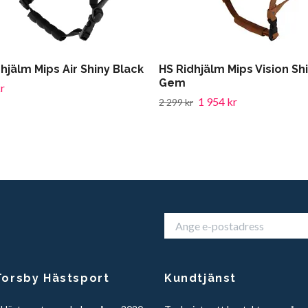
hjälm Mips Air Shiny Black
HS Ridhjälm Mips Vision Sh
Gem
r
1 954 kr
2 299 kr
orsby Hästsport
Kundtjänst