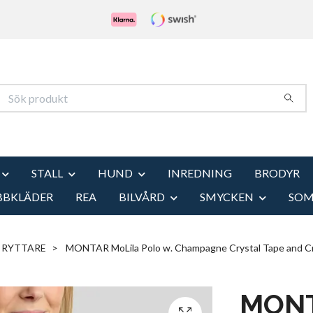
STALL
HUND
INREDNING
BRODYR
BBKLÄDER
REA
BILVÅRD
SMYCKEN
SO
RYTTARE
MONTAR MoLila Polo w. Champagne Crystal Tape and Cr
MONT