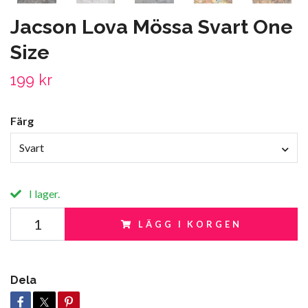
Jacson Lova Mössa Svart One
Size
199 kr
Färg
Svart
I lager.
LÄGG I KORGEN
Dela