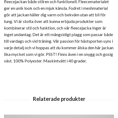
fleecejackan både stilren och funktionell. Fleecematerialet
ger en unik look och en mjuk känsla. Fodret i meshmaterial
gör att jackan håller dig varm och bekväm utan att bli för
tung. Vi är stolta över att kunna erbjuda produkter som
kombinerar stil och funktion, och vår fleecejacka Inger är
inget undantag. Det är ett mångsidigt plagg som passar både
till vardags och vid träning. Vår passion för hästsporten syns i
varje detalj och vi hoppas att du kommer älska den här jackan
lika mycket som vi gör. PSST! Finns även i en snygg och gosig
väst. 100% Polyester. Maskintvätt i 40 grader.