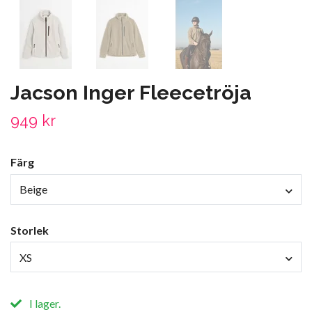
Jacson Inger Fleecetröja
949 kr
Färg
Beige
Storlek
XS
I lager.