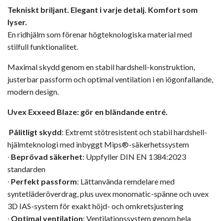
Tekniskt briljant. Elegant i varje detalj. Komfort som
lyser.
En ridhjälm som förenar högteknologiska material med
stilfull funktionalitet.
Maximal skydd genom en stabil hardshell-konstruktion,
justerbar passform och optimal ventilation i en iögonfallande,
modern design.
Uvex Exxeed Blaze: gör en bländande entré.
Pålitligt skydd
: Extremt stötresistent och stabil hardshell-
hjälmteknologi med inbyggt Mips®-säkerhetssystem
∙
Beprövad säkerhet
: Uppfyller DIN EN 1384:2023
standarden
∙
Perfekt passform
: Lättanvända remdelare med
syntetläderöverdrag, plus uvex monomatic-spänne och uvex
3D IAS-system för exakt höjd- och omkretsjustering
∙
Optimal ventilation
: Ventilationssystem genom hela