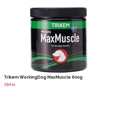
Trikem WorkingDog MaxMuscle 600g
184 kr