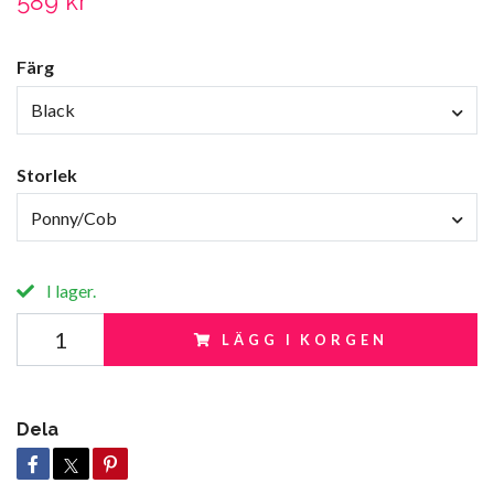
589 kr
Färg
Black
Storlek
Ponny/Cob
I lager.
LÄGG I KORGEN
Dela