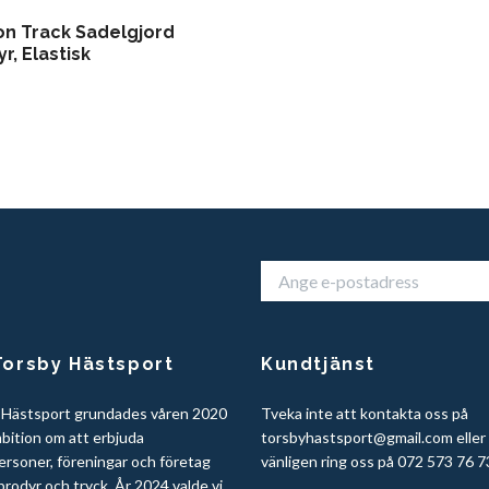
on Track Sadelgjord
r, Elastisk
orsby Hästsport
Kundtjänst
 Hästsport grundades våren 2020
Tveka inte att kontakta oss på
bition om att erbjuda
torsbyhastsport@gmail.com
eller
ersoner, föreningar och företag
vänligen ring oss på 072 573 76 7
rodyr och tryck. År 2024 valde vi