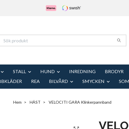
STALL
HUND
INREDNING
BRODYR
BBKLÄDER
REA
BILVÅRD
SMYCKEN
SO
Hem
HÄST
VELOCITI GARA Klinkerpannband
VELO