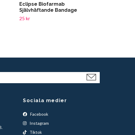
Eclipse Biofarmab
Självhäftande Bandage
25 kr
Sociala medier
Facebook
Instagram
3.
Tiktok