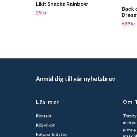
Likit Snacks Rainbow
Back 
29 kr
Dressy
689 kr
Anmäl dig till vår nyhetsbrev
Läs mer
Om T
Kontakt
Torsby
med am
Köpvillkor
privatp
Returer & Byten
maskinb