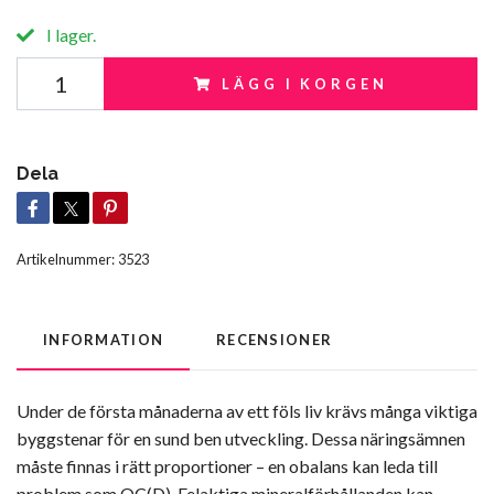
I lager.
LÄGG I KORGEN
Dela
Artikelnummer:
3523
INFORMATION
RECENSIONER
Under de första månaderna av ett föls liv krävs många viktiga
byggstenar för en sund ben utveckling. Dessa näringsämnen
måste finnas i rätt proportioner – en obalans kan leda till
problem som OC(D). Felaktiga mineralförhållanden kan