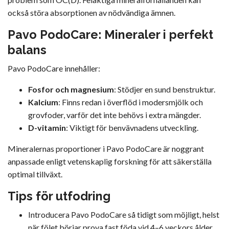
också störa absorptionen av nödvändiga ämnen.
Pavo PodoCare: Mineraler i perfekt
balans
Pavo PodoCare innehåller:
Fosfor och magnesium
: Stödjer en sund benstruktur.
Kalcium
: Finns redan i överflöd i modersmjölk och
grovfoder, varför det inte behövs i extra mängder.
D-vitamin
: Viktigt för benvävnadens utveckling.
Mineralernas proportioner i Pavo PodoCare är noggrant
anpassade enligt vetenskaplig forskning för att säkerställa
optimal tillväxt.
Tips för utfodring
Introducera Pavo PodoCare så tidigt som möjligt, helst
när fölet börjar prova fast föda vid 4–6 veckors ålder.