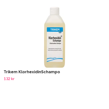
Trikem KlorhexidinSchampo
132 kr