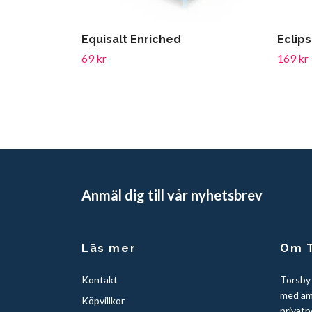
Equisalt Enriched
Eclip
69 kr
169 kr
Anmäl dig till vår nyhetsbrev
Läs mer
Om T
Kontakt
Torsby
med am
Köpvillkor
privatp