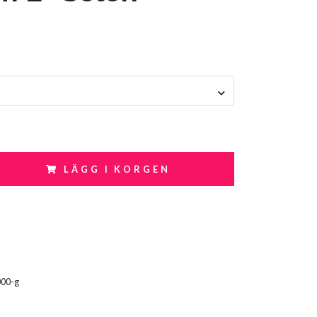
LÄGG I KORGEN
000-g