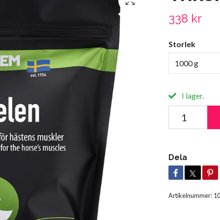
338 kr
Storlek
1000 g
I lager.
Dela
Artikelnummer:
1