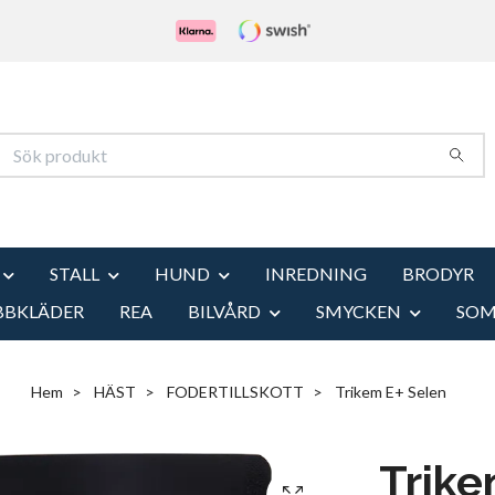
STALL
HUND
INREDNING
BRODYR
BBKLÄDER
REA
BILVÅRD
SMYCKEN
SO
Hem
HÄST
FODERTILLSKOTT
Trikem E+ Selen
Trike