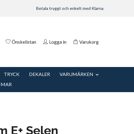
Betala tryggt och enkelt med Klarna
Önskelistan
Logga in
Varukorg
TRYCK
DEKALER
VARUMÄRKEN
MMAR
m E+ Selen