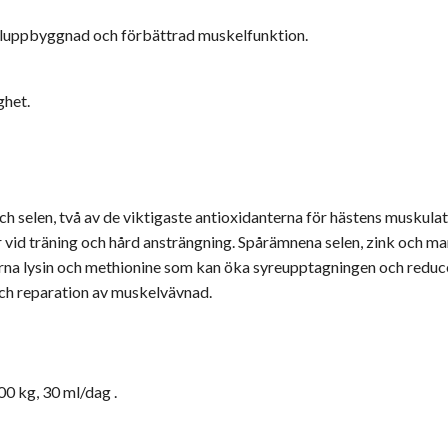
keluppbyggnad och förbättrad muskelfunktion.
ghet.
och selen, två av de viktigaste antioxidanterna för hästens muskulat
er vid träning och hård ansträngning. Spårämnena selen, zink och 
orna lysin och methionine som kan öka syreupptagningen och reduc
och reparation av muskelvävnad.
00 kg, 30 ml/dag .