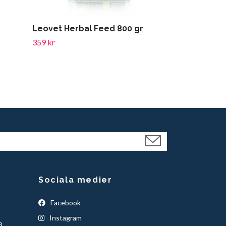
Leovet Herbal Feed 800 gr
Foran Hoof 
359 kr
899 kr
Sociala medier
Facebook
Instagram
3.