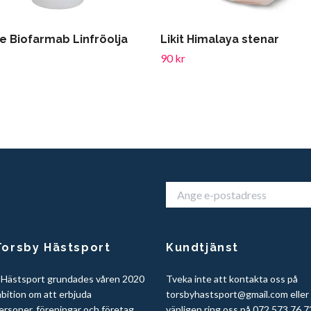
se Biofarmab Linfröolja
Likit Himalaya stenar
90 kr
orsby Hästsport
Kundtjänst
 Hästsport grundades våren 2020
Tveka inte att kontakta oss på
bition om att erbjuda
torsbyhastsport@gmail.com
eller
ersoner, föreningar och företag
vänligen ring oss på 072 573 76 7