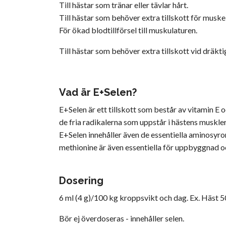
Till hästar som tränar eller tävlar hårt.
Till hästar som behöver extra tillskott för mus
För ökad blodtillförsel till muskulaturen.
Till hästar som behöver extra tillskott vid dräkti
Vad är E+Selen?
E+Selen är ett tillskott som består av vitamin E 
de fria radikalerna som uppstår i hästens muskl
E+Selen innehåller även de essentiella aminosyr
methionine är även essentiella för uppbyggnad 
Dosering
6 ml (4 g)/100 kg kroppsvikt och dag. Ex. Häst 5
Bör ej överdoseras - innehåller selen.