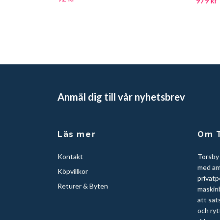
979 kr
Anmäl dig till vår nyhetsbrev
Läs mer
Om T
Kontakt
Torsby
med am
Köpvillkor
privatp
Returer & Byten
maskinb
att sat
och ryt