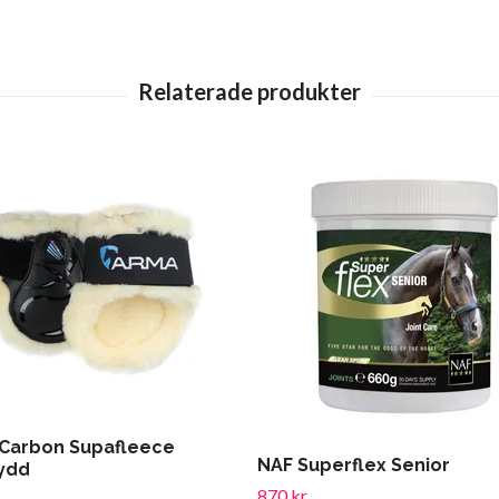
Carbon Supafleece
NAF Superflex Senior
ydd
870 kr