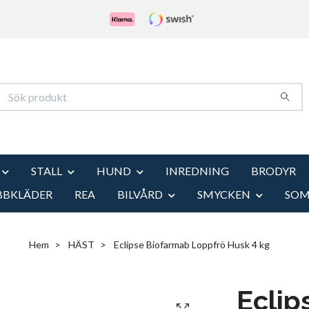
STALL
HUND
INREDNING
BRODYR
BBKLÄDER
REA
BILVÅRD
SMYCKEN
SO
Hem
HÄST
Eclipse Biofarmab Loppfrö Husk 4 kg
Eclip