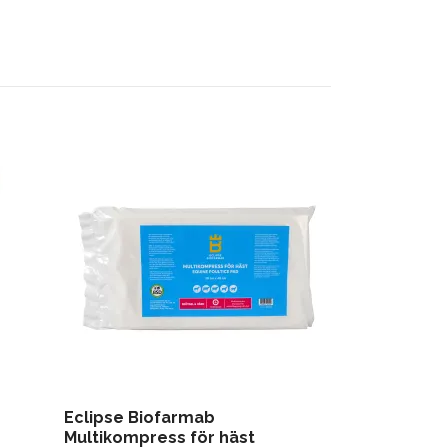
Eclipse Biofarmab
Ezi-Groom P
Multikompress för häst
229 kr