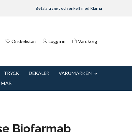
Betala tryggt och enkelt med Klarna
Önskelistan
Logga in
Varukorg
TRYCK
DEKALER
VARUMÄRKEN
MMAR
se Biofarmab