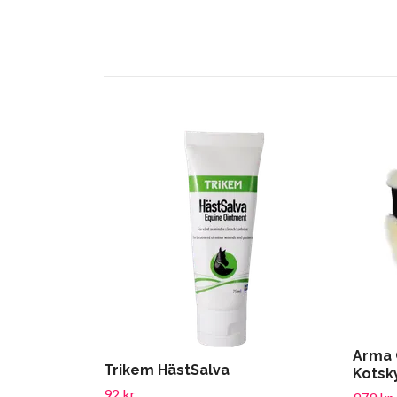
Arma 
Trikem HästSalva
Kotsk
92 kr