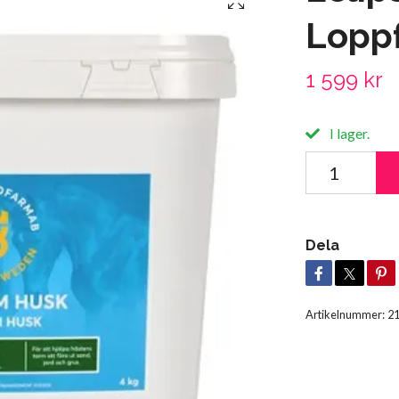
Loppf
1 599 kr
I lager.
Dela
Artikelnummer:
2