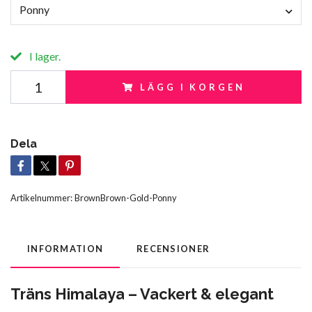
Ponny
I lager.
LÄGG I KORGEN
Dela
Artikelnummer:
BrownBrown-Gold-Ponny
INFORMATION
RECENSIONER
Träns Himalaya – Vackert & elegant