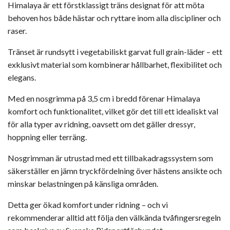
Himalaya är ett förstklassigt träns designat för att möta
behoven hos både hästar och ryttare inom alla discipliner och
raser.
Tränset är rundsytt i vegetabiliskt garvat full grain-läder – ett
exklusivt material som kombinerar hållbarhet, flexibilitet och
elegans.
Med en nosgrimma på 3,5 cm i bredd förenar Himalaya
komfort och funktionalitet, vilket gör det till ett idealiskt val
för alla typer av ridning, oavsett om det gäller dressyr,
hoppning eller terräng.
Nosgrimman är utrustad med ett tillbakadragssystem som
säkerställer en jämn tryckfördelning över hästens ansikte och
minskar belastningen på känsliga områden.
Detta ger ökad komfort under ridning – och vi
rekommenderar alltid att följa den välkända tvåfingersregeln