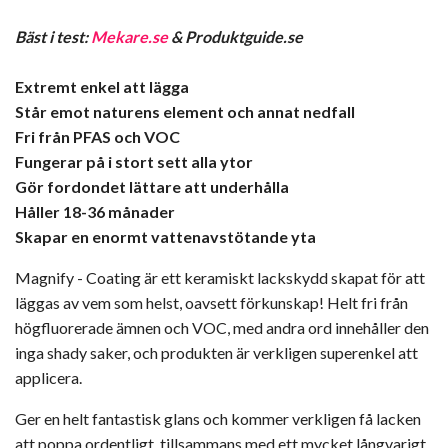
Bäst i test:
Mekare.se
& Produktguide.se
Extremt enkel att lägga
Står emot naturens element och annat nedfall
Fri från PFAS och VOC
Fungerar på i stort sett alla ytor
Gör fordondet lättare att underhålla
Håller 18-36 månader
Skapar en enormt vattenavstötande yta
Magnify - Coating är ett keramiskt lackskydd skapat för att
läggas av vem som helst, oavsett förkunskap! Helt fri från
högfluorerade ämnen och VOC, med andra ord innehåller den
inga shady saker, och produkten är verkligen superenkel att
applicera.
Ger en helt fantastisk glans och kommer verkligen få lacken
att poppa ordentligt, tillsammans med ett mycket långvarigt