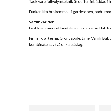
Tack vare fullvolymteknik är doften inbäddad i hela
Funkar lika bra hemma – i garderoben, badrummet e
Så funkar den:
Fäst klämman i luftventilen och klicka fast luftfr
Finns i dofterna:
Grönt äpple, Lime, Vanilj, Bub
kombinaten av två olika träslag.