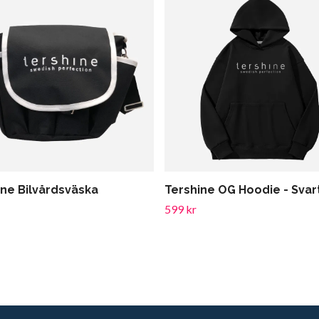
ine Bilvårdsväska
Tershine OG Hoodie - Svar
599 kr