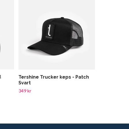
t
Tershine Pa
Tershine Trucker keps - Patch
Svart
149 kr
349 kr