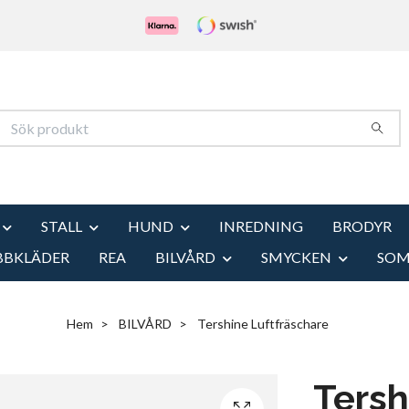
STALL
HUND
INREDNING
BRODYR
BBKLÄDER
REA
BILVÅRD
SMYCKEN
SO
Hem
BILVÅRD
Tershine Luftfräschare
Tersh