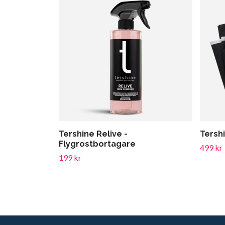
Tershine Relive -
Tersh
Flygrostbortagare
499 kr
199 kr