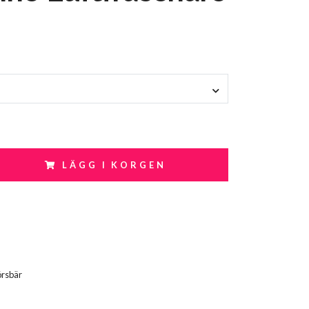
LÄGG I KORGEN
rsbär