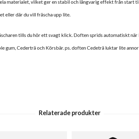
 materialet, vilket ger en stabil och långvarig effekt från start till
ller där du vill fräscha upp lite.
äscharen tills du hör ett svagt klick. Doften sprids automatiskt när 
ble gum, Cederträ och Körsbär. ps. doften Cedeträ luktar lite anno