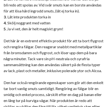
bli redo att spolas av. Vid svår smuts kan en borste användas
för att lösa hård ingrodd smuts, (låt ej torka in).
3.
Låt inte produkten torka in
4.
Skölj noggrant med vatten
5
. Ja vi vet, den är helt magiskt grym!
Det här är en extremt effektiv produkt för att ta bort flygrost
och rengöra fälgar. Den reagerar snabbt med metallpartiklar
från bromsdamm och flygrost, och löser upp dem på bara
några minuter. Tack vare sin pH-neutrala och syrafria
sammansättning kan den användas säkert på de flesta typer
av lack, plast och metaller, inklusive polerade ytor och Alcoa.
Den har också rengörande egenskaper som gör att den enkelt
tar bort vanlig smuts samtidigt. Rengöring av fälgar blir en
smidig och enkel process, särskilt efter en dag på banan eller
en lång tur på kurviga vägar. När produkten är redo att
sköljas av skiftar den färg till lila, vilket vanligtvis sker efter