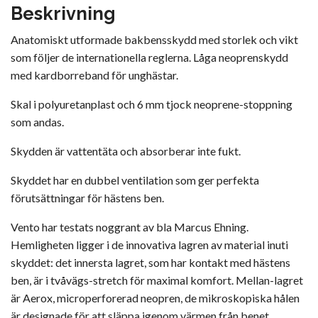
Beskrivning
Anatomiskt utformade bakbensskydd med storlek och vikt
som följer de internationella reglerna. Låga neoprenskydd
med kardborreband för unghästar.
Skal i polyuretanplast och 6 mm tjock neoprene-stoppning
som andas.
Skydden är vattentäta och absorberar inte fukt.
Skyddet har en dubbel ventilation som ger perfekta
förutsättningar för hästens ben.
Vento har testats noggrant av bla Marcus Ehning.
Hemligheten ligger i de innovativa lagren av material inuti
skyddet: det innersta lagret, som har kontakt med hästens
ben, är i tvåvägs-stretch för maximal komfort. Mellan-lagret
är Aerox, microperforerad neopren, de mikroskopiska hålen
är designade för att släppa igenom värmen från benet.