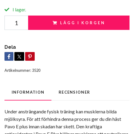
I lager.
LÄGG I KORGEN
Dela
Artikelnummer:
3520
INFORMATION
RECENSIONER
Under ansträngande fysisk träning kan musklerna bilda
mjölksyra. För att förhindra denna process ger du din häst
Pavo E plus innan skadan har skett. Den kraftiga
antioxidanten i Pavo E Plus hjälper musklerna att neutralisera