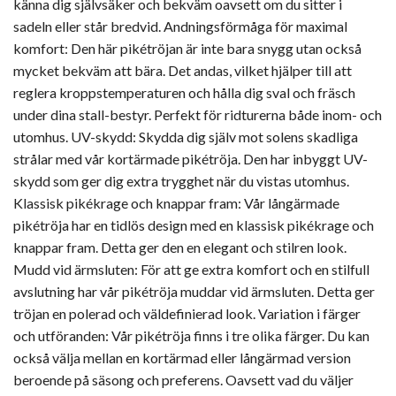
känna dig självsäker och bekväm oavsett om du sitter i
sadeln eller står bredvid. Andningsförmåga för maximal
komfort: Den här pikétröjan är inte bara snygg utan också
mycket bekväm att bära. Det andas, vilket hjälper till att
reglera kroppstemperaturen och hålla dig sval och fräsch
under dina stall-bestyr. Perfekt för ridturerna både inom- och
utomhus. UV-skydd: Skydda dig själv mot solens skadliga
strålar med vår kortärmade pikétröja. Den har inbyggt UV-
skydd som ger dig extra trygghet när du vistas utomhus.
Klassisk pikékrage och knappar fram: Vår långärmade
pikétröja har en tidlös design med en klassisk pikékrage och
knappar fram. Detta ger den en elegant och stilren look.
Mudd vid ärmsluten: För att ge extra komfort och en stilfull
avslutning har vår pikétröja muddar vid ärmsluten. Detta ger
tröjan en polerad och väldefinierad look. Variation i färger
och utföranden: Vår pikétröja finns i tre olika färger. Du kan
också välja mellan en kortärmad eller långärmad version
beroende på säsong och preferens. Oavsett vad du väljer