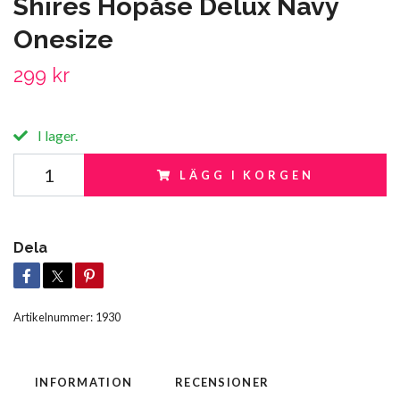
Shires Höpåse Delux Navy
Onesize
299 kr
I lager.
LÄGG I KORGEN
Dela
Artikelnummer:
1930
INFORMATION
RECENSIONER