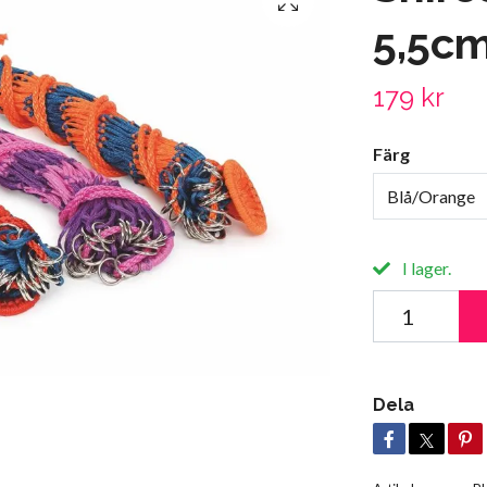
5,5c
179 kr
Färg
Blå/Orange
I lager.
Dela