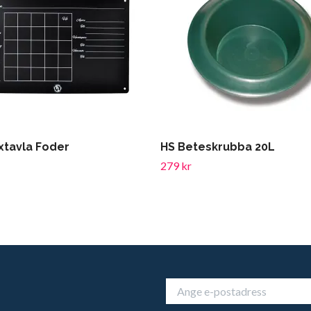
xtavla Foder
HS Beteskrubba 20L
279 kr