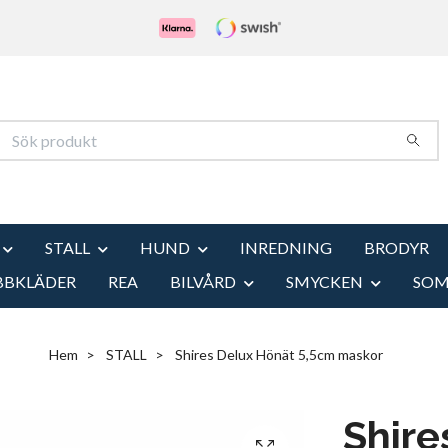
STALL
HUND
INREDNING
BRODYR
BBKLÄDER
REA
BILVÅRD
SMYCKEN
SO
Hem
STALL
Shires Delux Hönät 5,5cm maskor
Shire