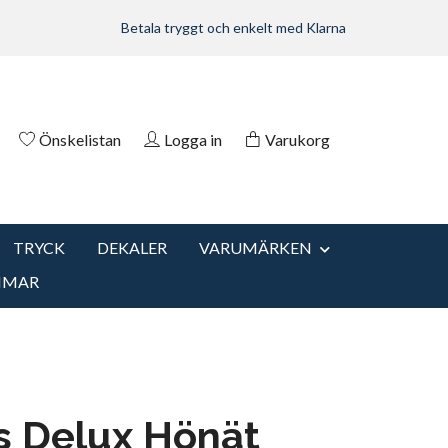
Betala tryggt och enkelt med Klarna
Önskelistan
Logga in
Varukorg
TRYCK
DEKALER
VARUMÄRKEN
MMAR
s Delux Hönät