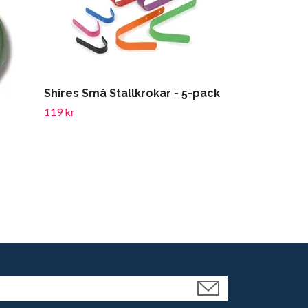
Shires Små Stallkrokar - 5-pack
119 kr
SWEDGUARD 
249 kr