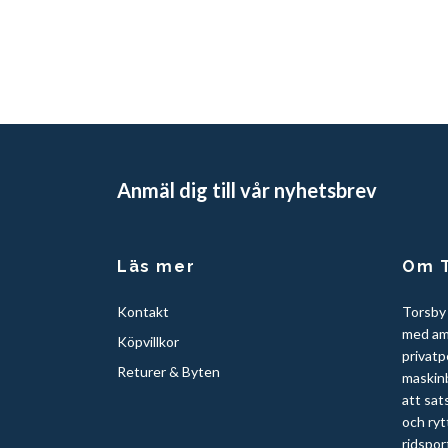
Anmäl dig till vår nyhetsbrev
Läs mer
Om T
Kontakt
Torsby
med am
Köpvillkor
privatp
Returer & Byten
maskinb
att sat
och ryt
ridspor