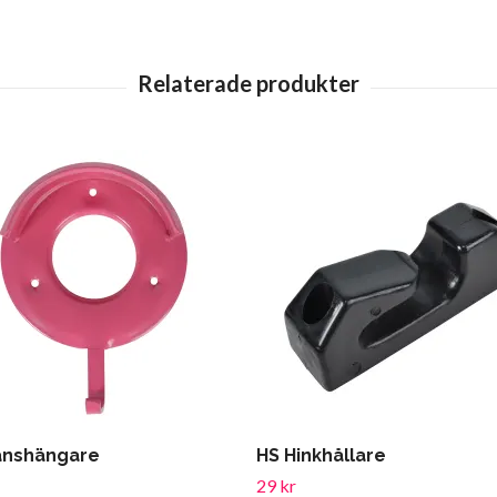
änshängare
HS Hinkhållare
29 kr