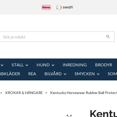
STALL
HUND
INREDNING
BRODYR
BBKLÄDER
REA
BILVÅRD
SMYCKEN
SO
KROKAR & HÄNGARE
Kentucky Horsewear Rubber Ball Protecti
Kent