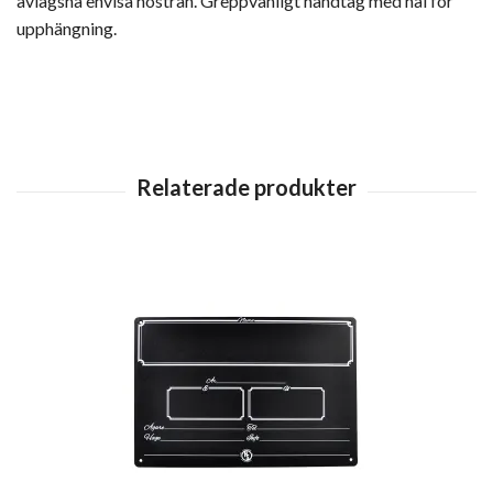
avlägsna envisa höstrån. Greppvänligt handtag med hål för
upphängning.