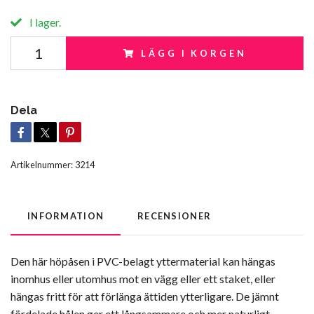
I lager.
LÄGG I KORGEN
Dela
Artikelnummer:
3214
INFORMATION
RECENSIONER
Den här höpåsen i PVC-belagt yttermaterial kan hängas
inomhus eller utomhus mot en vägg eller ett staket, eller
hängas fritt för att förlänga ättiden ytterligare. De jämnt
fördelade hålen ger ett långsammare och mer naturligt