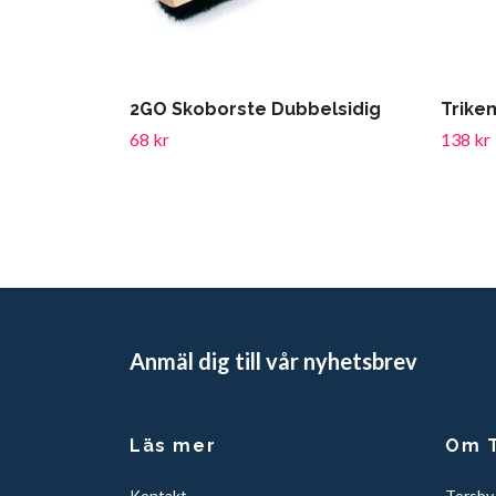
2GO Skoborste Dubbelsidig
Trike
68 kr
138 kr
Anmäl dig till vår nyhetsbrev
Läs mer
Om T
Kontakt
Torsby