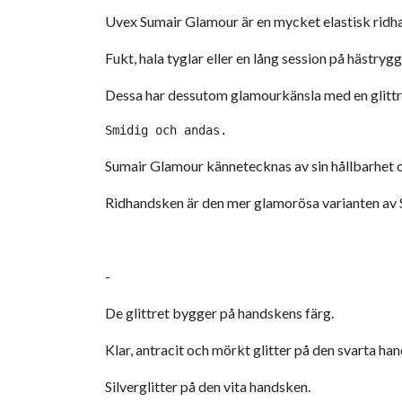
Uvex Sumair Glamour är en mycket elastisk rid
Fukt, hala tyglar eller en lång session på hästry
Dessa har dessutom glamourkänsla med en glittr
Smidig och andas.
Sumair Glamour kännetecknas av sin hållbarhet 
Ridhandsken är den mer glamorösa varianten av 
-
De glittret bygger på handskens färg.
Klar, antracit och mörkt glitter på den svarta ha
Silverglitter på den vita handsken.