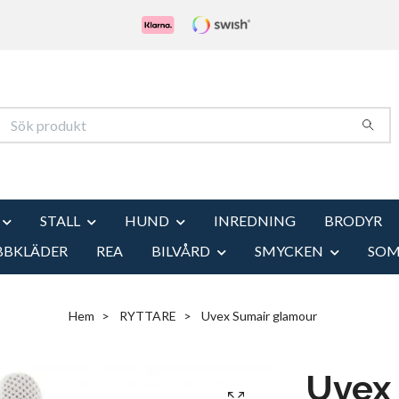
STALL
HUND
INREDNING
BRODYR
BBKLÄDER
REA
BILVÅRD
SMYCKEN
SO
Hem
RYTTARE
Uvex Sumair glamour
Uvex