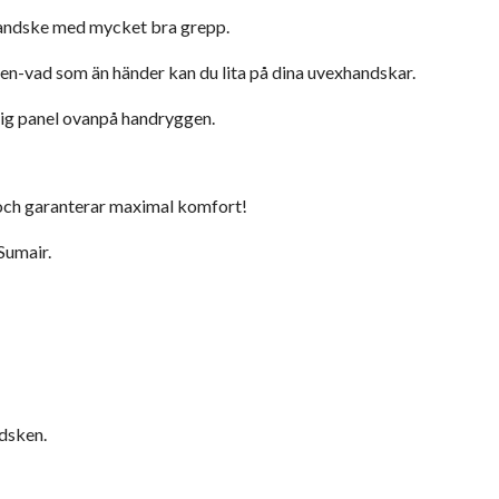
handske med mycket bra grepp.
ggen-vad som än händer kan du lita på dina uvexhandskar.
ig panel ovanpå handryggen.
och garanterar maximal komfort!
Sumair.
ndsken.