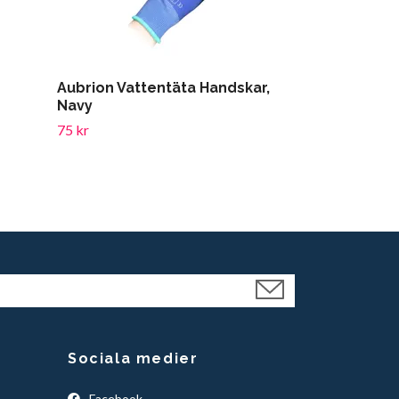
Aubrion Vattentäta Handskar,
Jacson Stöv
Navy
One size
75 kr
169 kr
Sociala medier
Facebook