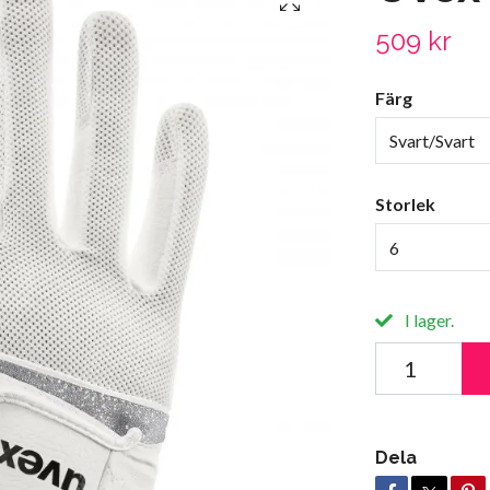
509 kr
Färg
Svart/Svart
Storlek
6
I lager.
Dela