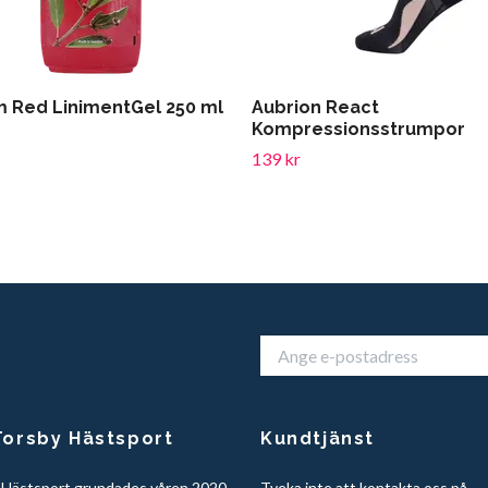
m Red LinimentGel 250 ml
Aubrion React
Kompressionsstrumpor
139 kr
orsby Hästsport
Kundtjänst
 Hästsport grundades våren 2020
Tveka inte att kontakta oss på