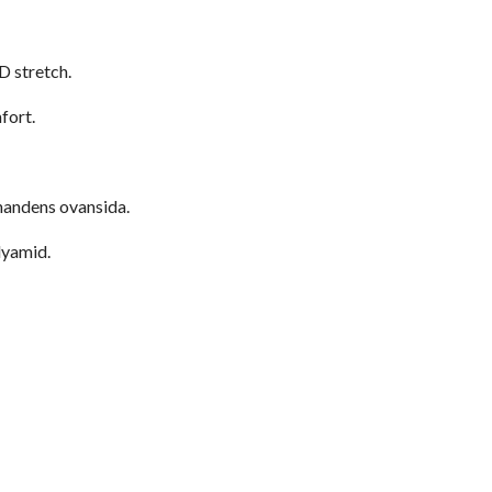
D stretch.
fort.
handens ovansida.
lyamid.