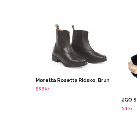
Moretta Rosetta Ridsko, Brun
899 kr
2GO S
54 kr