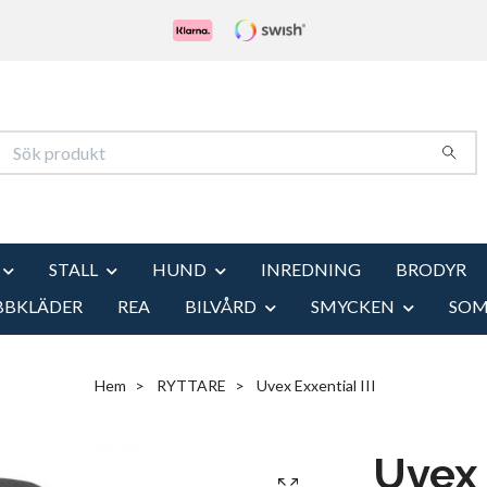
STALL
HUND
INREDNING
BRODYR
BBKLÄDER
REA
BILVÅRD
SMYCKEN
SO
Hem
RYTTARE
Uvex Exxential III
Uvex 