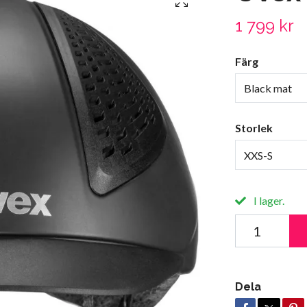
1 799 kr
Färg
Black mat
Storlek
XXS-S
I lager.
Dela