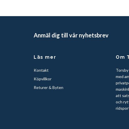
Anmäl dig till vår nyhetsbrev
Läs mer
Om T
Kontakt
Torsby
med am
Köpvillkor
privatp
Returer & Byten
maskinb
att sat
och ryt
ridspor