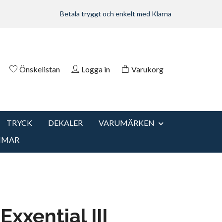
Betala tryggt och enkelt med Klarna
Önskelistan
Logga in
Varukorg
TRYCK
DEKALER
VARUMÄRKEN
MMAR
Exxential III