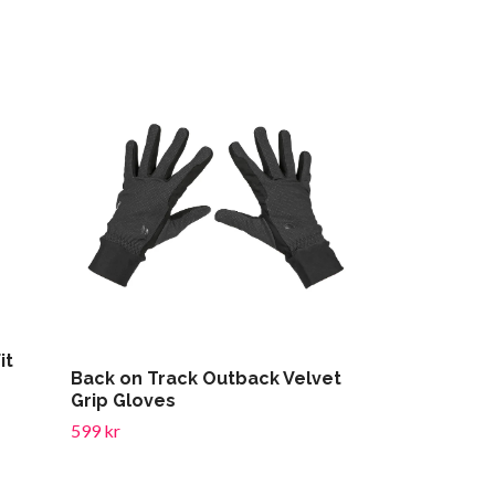
it
MONTAR MoLi
Back on Track Outback Velvet
Fullgrip
Grip Gloves
1 549 kr
599 kr