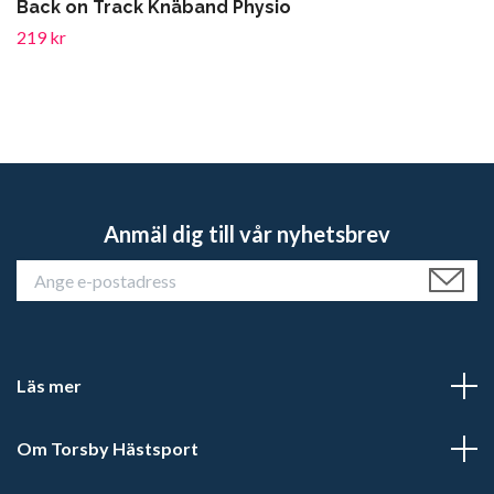
Back on Track Knäband Physio
219 kr
Anmäl dig till vår nyhetsbrev
Läs mer
Om Torsby Hästsport