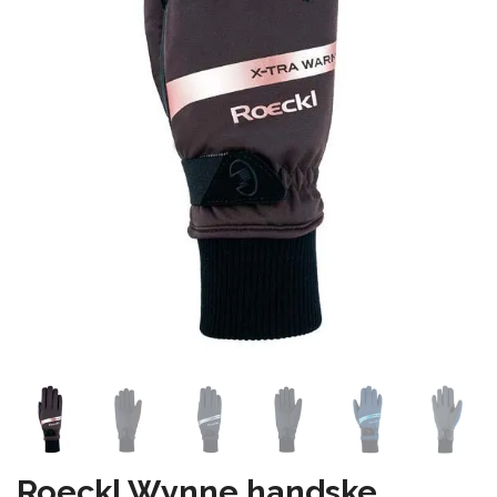
Roeckl Wynne handske