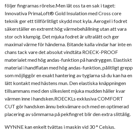
följer fingrarnas rörelse.Men låt oss ta en sak i taget:
Innovativa PrimaLoft® Gold Insulation med Cross core
teknik ger ett tillförlitligt skydd mot kyla. Aerogel i fodret
säkerställer en extremt hög värmebehållning utan att vara
stor och klumpig. Det mjuka fodret är ultralätt och ger
maximal värme för händerna. Bitande kalla vindar har inte en
chans tack vare det absolut vindtäta ROECK-PROOF
materialet med hög andas-funktion på handryggen. Elastiskt
material i handflatan med hög andas-funktion, pålitligt grepp
som möjliggör en exakt hantering av tyglarna så du kan ha en
lätt kontakt med hästens mun. Den elastiska knäppningen
tillsammans med den silkeslent mjuka mudden håller kvar
värmen inne i handsken.ROECKLs exklusiva COMFORT
CUT gör handsken ännu bekvämare och med en optimerad
placering av sömmarna på pekfingret blir den extra slittålig.
WYNNE kan enkelt tvättas i maskin vid 30 ° Celsius.