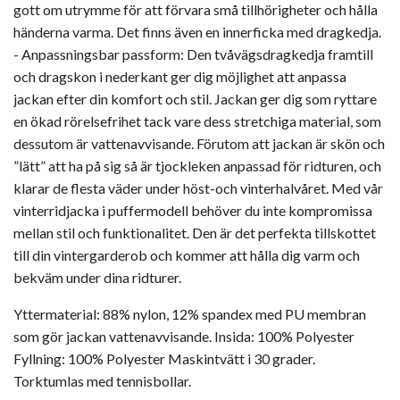
gott om utrymme för att förvara små tillhörigheter och hålla
händerna varma. Det finns även en innerficka med dragkedja.
- Anpassningsbar passform: Den tvåvägsdragkedja framtill
och dragskon i nederkant ger dig möjlighet att anpassa
jackan efter din komfort och stil. Jackan ger dig som ryttare
en ökad rörelsefrihet tack vare dess stretchiga material, som
dessutom är vattenavvisande. Förutom att jackan är skön och
”lätt” att ha på sig så är tjockleken anpassad för ridturen, och
klarar de flesta väder under höst-och vinterhalvåret. Med vår
vinterridjacka i puffermodell behöver du inte kompromissa
mellan stil och funktionalitet. Den är det perfekta tillskottet
till din vintergarderob och kommer att hålla dig varm och
bekväm under dina ridturer.
Yttermaterial: 88% nylon, 12% spandex med PU membran
som gör jackan vattenavvisande. Insida: 100% Polyester
Fyllning: 100% Polyester Maskintvätt i 30 grader.
Torktumlas med tennisbollar.