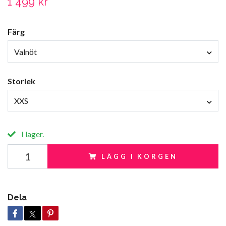
1 499 kr
Färg
Valnöt
Storlek
XXS
I lager.
LÄGG I KORGEN
Dela