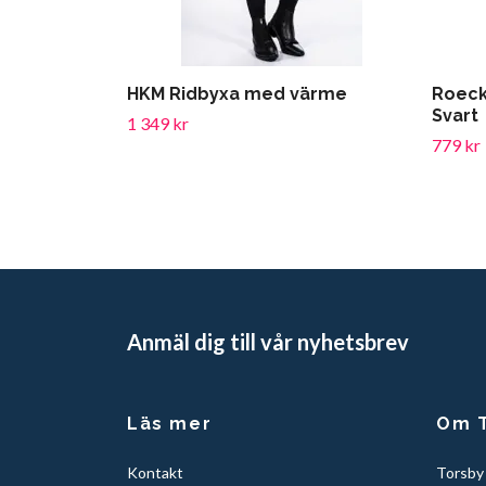
HKM Ridbyxa med värme
Roeck
Svart
1 349 kr
779 kr
Anmäl dig till vår nyhetsbrev
Läs mer
Om T
Kontakt
Torsby