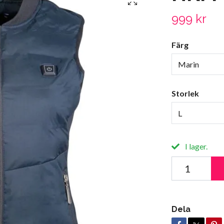
999 kr
Färg
Marin
Storlek
L
I lager.
Dela