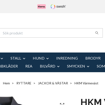
STALL
HUND
INREDNING
BRODYR
BBKLÄDER
REA
BILVÅRD
SMYCKEN
SO
Hem
RYTTARE
JACKOR & VÄSTAR
HKM Värmeväst
HKM 