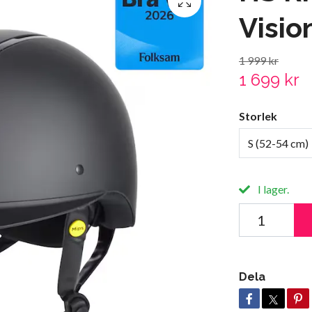
Visio
1 999 kr
1 699 kr
Storlek
S (52-54 cm)
I lager.
Dela