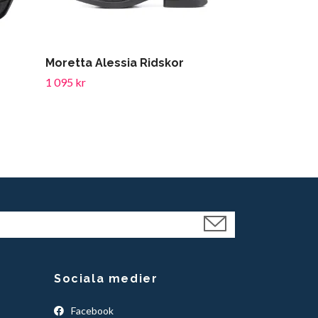
Moretta Alessia Ridskor
MONTAR Em
Softshelljac
1 095 kr
1 319 kr
Sociala medier
Facebook