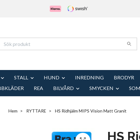
STALL
HUND
INREDNING
BRODYR
BBKLÄDER
REA
BILVÅRD
SMYCKEN
SO
Hem
RYTTARE
HS Ridhjälm MIPS Vision Matt Granit
HS R