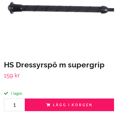
HS Dressyrspö m supergrip
159 kr
I lager.
LÄGG I KORGEN