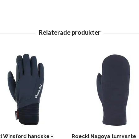
l Winsford handske -
Roeckl Nagoya tumvante