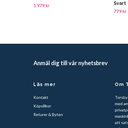
Svart
1 979 kr
779 kr
Anmäl dig till vår nyhetsbrev
Läs mer
Om T
Kontakt
Torsby
med am
Köpvillkor
privatp
Returer & Byten
maskinb
att sat