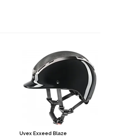
Uvex Exxeed Blaze
Jacson Inger