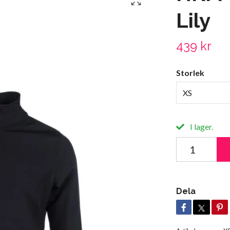
Lily
439 kr
Storlek
XS
I lager.
Dela