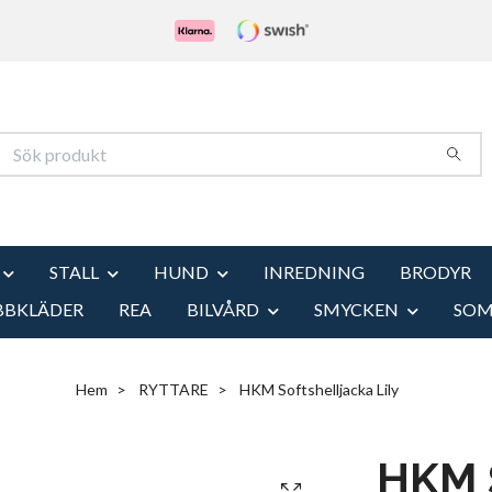
STALL
HUND
INREDNING
BRODYR
BBKLÄDER
REA
BILVÅRD
SMYCKEN
SO
Hem
RYTTARE
HKM Softshelljacka Lily
HKM S