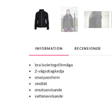
INFORMATION
RECENSIONER
bra isoleringsförmåga
2-vägsdragkedja
smal passform
vindtät
smutsavvisande
vattenavvisande